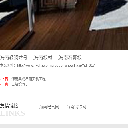
海南轻钢龙骨
海南板材
海南石膏板
,
,
本文网址：
http://www.hkghs.com/product_show1.asp?id=317
·上篇：
海南集成吊顶安装工程
·下篇：
已经没有了
友情链接
海南电气网
海南钢铁网
LINKS