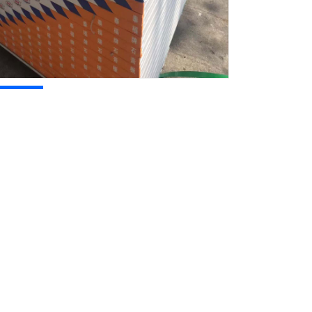
详情
海南石膏板
批发是以建筑石膏为主要原料制成的一种材料。它是
热和防火等性能较好的建筑材料，是当前着重发展的新型轻质板
工业厂房等各种建筑物的内隔墙、墙体覆面板（代替墙面抹灰层
室内的不宜安装在浴室或者厨房。纸面石膏板是以石膏料浆为夹
地轻、强度高、防火、防蛀、易于加工。普通纸面石膏板用于内
湿度较大的房间墙面，如卫生间、厨房、浴室等贴瓷砖、金属板
轻质隔墙，可用来分隔室内空间，具有构造简单，便于加工与安
是一种国际上产量较大和应用较广的轻质建筑材料。这种隔墙采
其他材料(如矿棉板、防水涂料和装饰面材等)组成有隔声、防水或