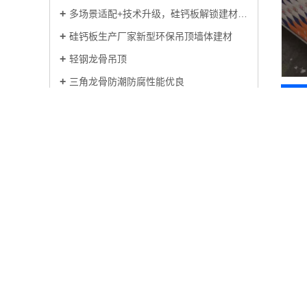
多场景适配+技术升级，硅钙板解锁建材行业新价
硅钙板生产厂家新型环保吊顶墙体建材
轻钢龙骨吊顶
三角龙骨防潮防腐性能优良
石膏板吊顶安装及裂缝处理办法
C
音绝
联系我们
Contact Us
馆和
海口广恒昇建材有限公司
用于
板质
联系人：周经理
用于
手机：18473088598
成的
地址 ：海口市港澳工业区第三小区A区09
墙，
号
配以