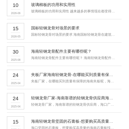
10
玻璃棉板的功用和实用性
玻璃棉板的功用和实用性 越来越多的事情现在都变得比之前容易处理
2026-06
15
国标轻钢龙骨对场景的要求
国标轻钢龙骨对场景的要求 海南国标轻钢龙骨在建筑装修领域应用广
2026-05
30
海南轻钢龙骨配件主要有哪些呢？
海南轻钢龙骨配件主要有哪些呢？ 海南轻钢龙骨配件主要有哪些呢
2025-08
24
夹板厂家海南轻钢龙骨-在哪能买到质量有保障的海南夹板呢
夹板厂家，在哪能买到质量有保障的海南夹板呢，海口广恒昇建材有限
2025-04
24
轻钢龙骨厂家-海南靠谱的轻钢龙骨供应商海口广恒昇建材有限公司
轻钢龙骨厂家，海南靠谱的轻钢龙骨供应商，海口广恒昇建材有限公司
2025-04
15
海南轻钢龙骨坚固的石膏板-想要购买高质量的海南石膏板找哪家
海口坚固的石膏板，想要购买高质量的海南石膏板找哪家，翔龙鸿图是集