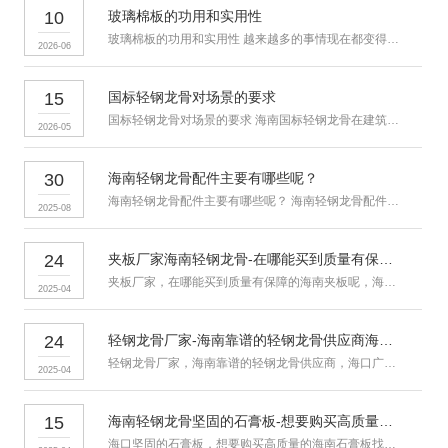
10
玻璃棉板的功用和实用性
玻璃棉板的功用和实用性 越来越多的事情现在都变得比之前容易处理
2026-06
15
国标轻钢龙骨对场景的要求
国标轻钢龙骨对场景的要求 海南国标轻钢龙骨在建筑装修领域应用广
2026-05
30
海南轻钢龙骨配件主要有哪些呢？
海南轻钢龙骨配件主要有哪些呢？ 海南轻钢龙骨配件主要有哪些呢
2025-08
24
夹板厂家海南轻钢龙骨-在哪能买到质量有保障的海南夹板呢
夹板厂家，在哪能买到质量有保障的海南夹板呢，海口广恒昇建材有限
2025-04
24
轻钢龙骨厂家-海南靠谱的轻钢龙骨供应商海口广恒昇建材有限公司
轻钢龙骨厂家，海南靠谱的轻钢龙骨供应商，海口广恒昇建材有限公司
2025-04
15
海南轻钢龙骨坚固的石膏板-想要购买高质量的海南石膏板找哪家
海口坚固的石膏板，想要购买高质量的海南石膏板找哪家，翔龙鸿图是集